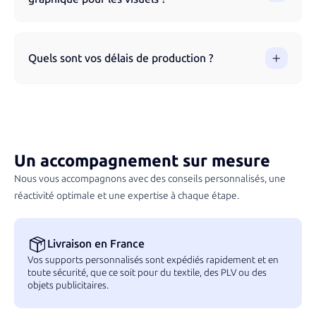
des techniques d’impression respectueuses de
l’environnement.
Oui, notre équipe peut vous aider à optimiser ou créer votre
design avant la production. Nous pouvons retravailler votre
Quels sont vos délais de production ?
logo, ajuster vos fichiers et vous conseiller sur la meilleure
personnalisation possible.
Les délais varient en fonction des produits et de la
complexité de la personnalisation. Nous vous indiquons un
délai estimatif lors de la validation de votre commande afin
d’assurer une livraison conforme à vos attentes.
Un accompagnement sur mesure
Nous vous accompagnons avec des conseils personnalisés, une
réactivité optimale et une expertise à chaque étape.
Livraison en France
Vos supports personnalisés sont expédiés rapidement et en
toute sécurité, que ce soit pour du textile, des PLV ou des
objets publicitaires.