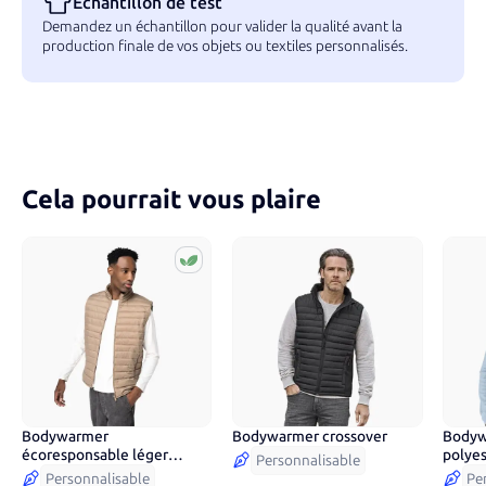
Echantillon de test
Demandez un échantillon pour valider la qualité avant la
production finale de vos objets ou textiles personnalisés.
Cela pourrait vous plaire
Bodywarmer
Bodywarmer crossover
Bodyw
6
couleurs
2
co
écoresponsable léger
polyes
Personnalisable
homme
Personnalisable
Pe