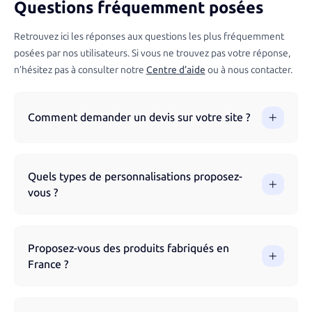
Questions fréquemment posées
Retrouvez ici les réponses aux questions les plus fréquemment
posées par nos utilisateurs. Si vous ne trouvez pas votre réponse,
n’hésitez pas à consulter notre
Centre d’aide
ou à nous contacter.
Comment demander un devis sur votre site ?
Vous pouvez demander un devis directement via notre site
en parcourant nos produits et en remplissant le formulaire.
Quels types de personnalisations proposez-
Notre équipe vous accompagne à chaque étape pour
vous ?
garantir un résultat optimal.
Nous proposons différentes techniques de marquage selon
les produits : impression numérique, sérigraphie, broderie,
Proposez-vous des produits fabriqués en
gravure laser, flocage, impression UV et tampographie.
France ?
Chaque technique est adaptée au support choisi pour un
rendu optimal et durable.
Oui, nous proposons une sélection de produits fabriqués en
France pour garantir une qualité optimale et soutenir