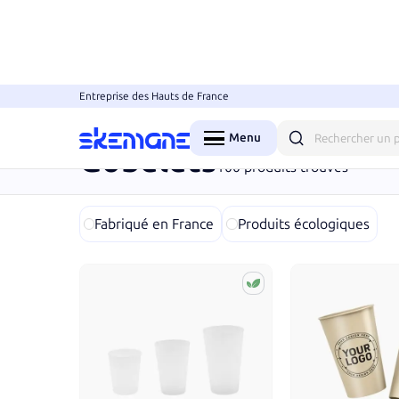
Entreprise des Hauts de France
Accueil
Objets
Évènementiel
Gobelets
Menu
Fermer
Gobelets
100
produits trouvés
Fabriqué en France
Produits écologiques