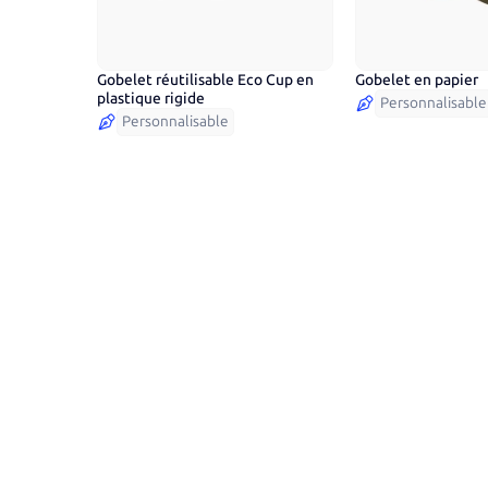
Gobelet réutilisable Eco Cup en
Gobelet en papier
8
couleurs
plastique rigide
Personnalisable
Personnalisable