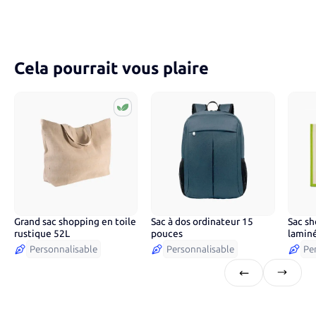
Cela pourrait vous plaire
Grand sac shopping en toile
Sac à dos ordinateur 15
Sac sh
2
couleurs
2
couleurs
5
co
rustique 52L
pouces
laminé
et ans
Personnalisable
Personnalisable
Pe