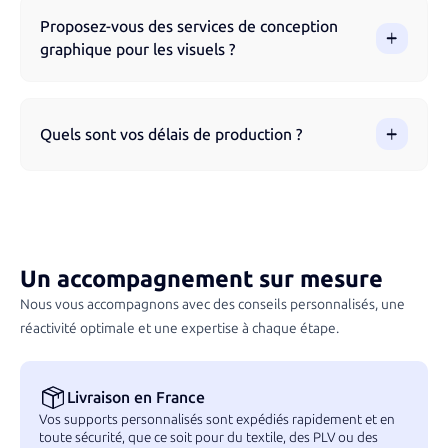
fabriqués à partir de matériaux recyclés, biodégradables ou
Proposez-vous des services de conception
certifiés éco-responsables. Nous privilégions également
graphique pour les visuels ?
des techniques d’impression respectueuses de
l’environnement.
Oui, notre équipe peut vous aider à optimiser ou créer votre
design avant la production. Nous pouvons retravailler votre
Quels sont vos délais de production ?
logo, ajuster vos fichiers et vous conseiller sur la meilleure
personnalisation possible.
Les délais varient en fonction des produits et de la
complexité de la personnalisation. Nous vous indiquons un
délai estimatif lors de la validation de votre commande afin
d’assurer une livraison conforme à vos attentes.
Un accompagnement sur mesure
Nous vous accompagnons avec des conseils personnalisés, une
réactivité optimale et une expertise à chaque étape.
Livraison en France
Vos supports personnalisés sont expédiés rapidement et en
toute sécurité, que ce soit pour du textile, des PLV ou des