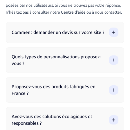
posées par nos utilisateurs. Si vous ne trouvez pas votre réponse,
n’hésitez pas à consulter notre
Centre d’aide
ou à nous contacter.
Comment demander un devis sur votre site ?
Vous pouvez demander un devis directement via notre site
en parcourant nos produits et en remplissant le formulaire.
Quels types de personnalisations proposez-
Notre équipe vous accompagne à chaque étape pour
vous ?
garantir un résultat optimal.
Nous proposons différentes techniques de marquage selon
les produits : impression numérique, sérigraphie, broderie,
Proposez-vous des produits fabriqués en
gravure laser, flocage, impression UV et tampographie.
France ?
Chaque technique est adaptée au support choisi pour un
rendu optimal et durable.
Oui, nous proposons une sélection de produits fabriqués en
France pour garantir une qualité optimale et soutenir
Avez-vous des solutions écologiques et
l’économie locale. Nos articles Made in France respectent
responsables ?
des normes strictes et sont souvent labellisés pour assurer