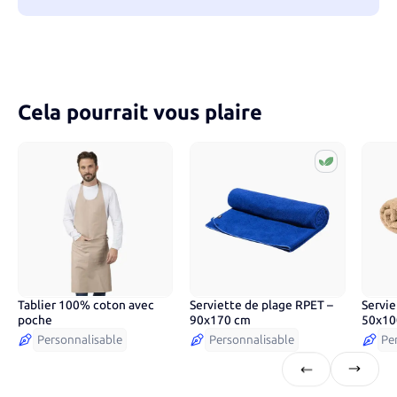
Cela pourrait vous plaire
Tablier 100% coton avec
Serviette de plage RPET –
Servie
12
couleurs
5
couleurs
6
co
poche
90x170 cm
50x1
Personnalisable
Personnalisable
Pe