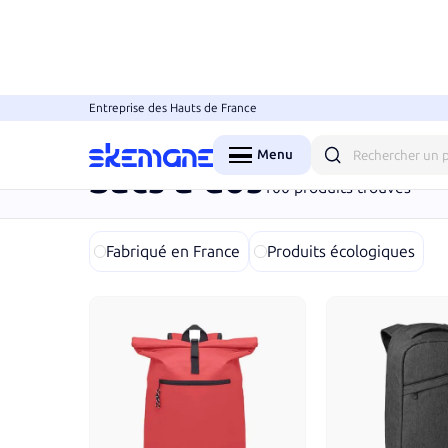
Entreprise des Hauts de France
Accueil
Objets
Sacs
Sacs à dos
Menu
Fermer
Sacs à dos
100
produits trouvés
Fabriqué en France
Produits écologiques