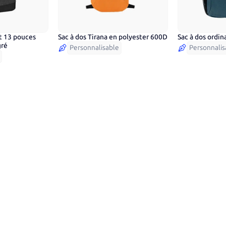
nt 13 pouces
Sac à dos Tirana en polyester 600D
Sac à dos ordi
7
couleurs
2
couleurs
gré
Personnalisable
Personnalis