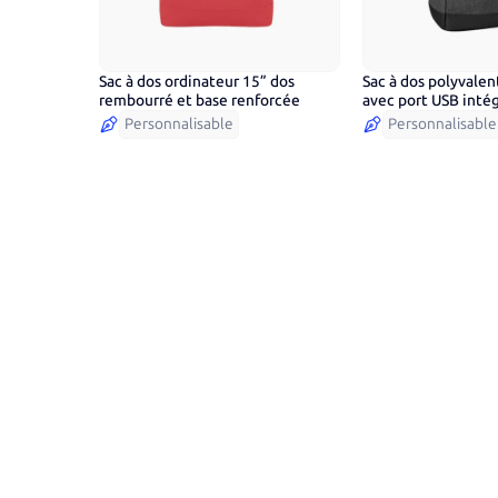
Sac à dos ordinateur 15” dos
Sac à dos polyvale
8
couleurs
3
couleurs
rembourré et base renforcée
avec port USB inté
Personnalisable
Personnalisable