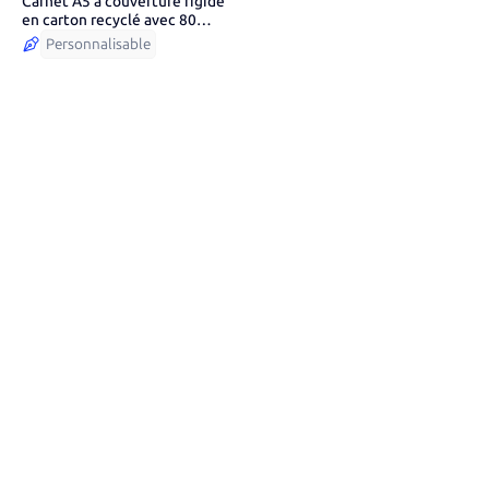
Carnet A5 à couverture rigide
5
couleurs
en carton recyclé avec 80
pages lignées
Personnalisable