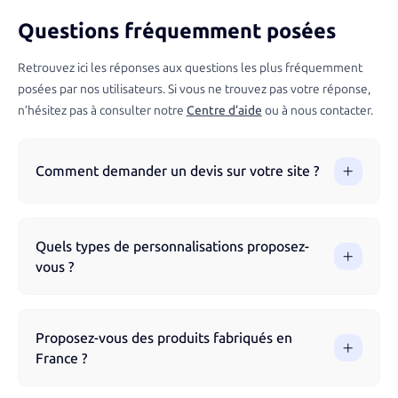
Questions fréquemment posées
Retrouvez ici les réponses aux questions les plus fréquemment
posées par nos utilisateurs. Si vous ne trouvez pas votre réponse,
n’hésitez pas à consulter notre
Centre d’aide
ou à nous contacter.
Comment demander un devis sur votre site ?
Vous pouvez demander un devis directement via notre site
en parcourant nos produits et en remplissant le formulaire.
Quels types de personnalisations proposez-
Notre équipe vous accompagne à chaque étape pour
vous ?
garantir un résultat optimal.
Nous proposons différentes techniques de marquage selon
les produits : impression numérique, sérigraphie, broderie,
Proposez-vous des produits fabriqués en
gravure laser, flocage, impression UV et tampographie.
France ?
Chaque technique est adaptée au support choisi pour un
rendu optimal et durable.
Oui, nous proposons une sélection de produits fabriqués en