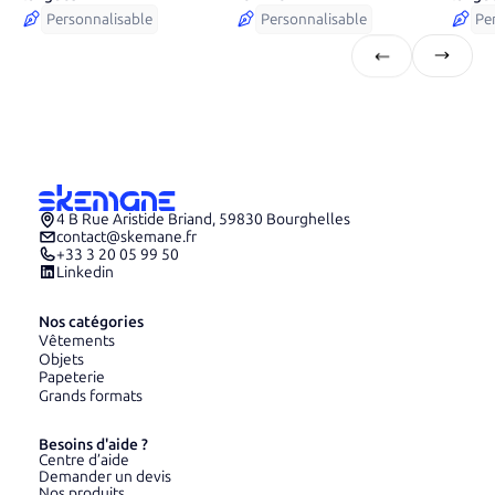
Personnalisable
Personnalisable
Pe
4 B Rue Aristide Briand, 59830 Bourghelles
contact@skemane.fr
+33 3 20 05 99 50
Linkedin
Nos catégories
Vêtements
Objets
Papeterie
Grands formats
Besoins d'aide ?
Centre d’aide
Demander un devis
Nos produits