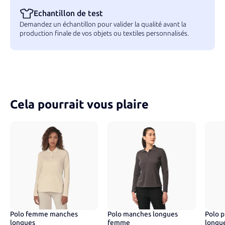
Echantillon de test
Demandez un échantillon pour valider la qualité avant la
production finale de vos objets ou textiles personnalisés.
Cela pourrait vous plaire
Polo femme manches
Polo manches longues
Polo 
15
couleurs
10
couleurs
15
c
longues
femme
longu