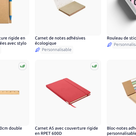
ure rigide en
Carnet de notes adhésives
Rouleau de sti
nées avec stylo
écologique
Personnalis
Personnalisable
30cm double
Carnet A5 avec couverture rigide
Bloc-notes adh
4
couleurs
en RPET 600D
personnalisabl