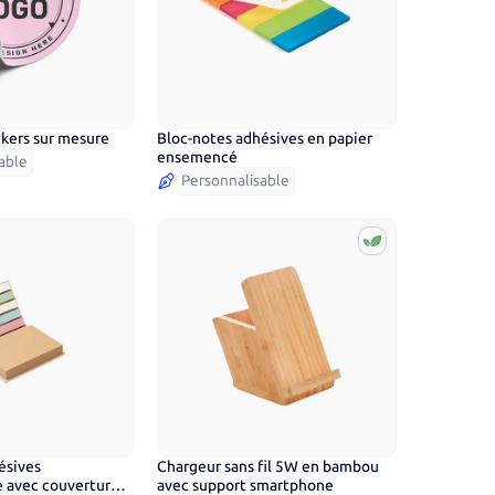
ckers sur mesure
Bloc-notes adhésives en papier
ensemencé
able
Personnalisable
ésives
Chargeur sans fil 5W en bambou
e avec couverture
avec support smartphone