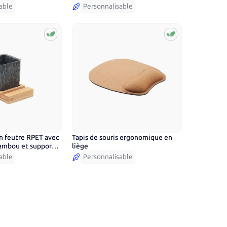
able
Personnalisable
en feutre RPET avec
Tapis de souris ergonomique en
ambou et support
liège
able
Personnalisable