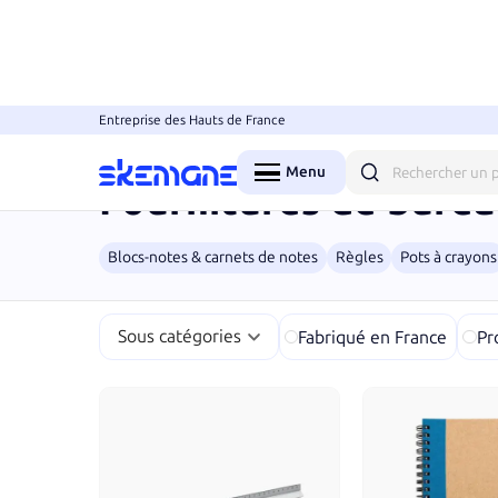
Entreprise des Hauts de France
Accueil
Objets
Fournitures de bureau
Menu
Fermer
Fournitures de bure
Blocs-notes & carnets de notes
Règles
Pots à crayons
Sous catégories
Fabriqué en France
Pr