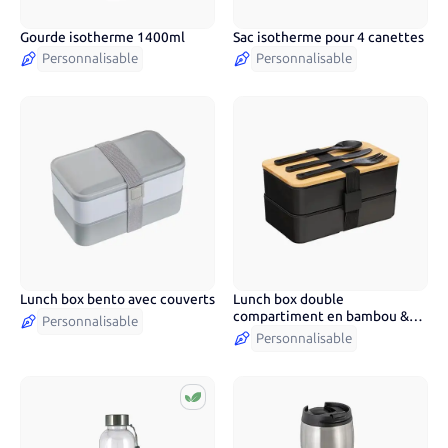
Gourde isotherme 1400ml
Sac isotherme pour 4 canettes
5
couleurs
Personnalisable
Personnalisable
Lunch box bento avec couverts
Lunch box double
2
couleurs
compartiment en bambou &
Personnalisable
plastique
Personnalisable