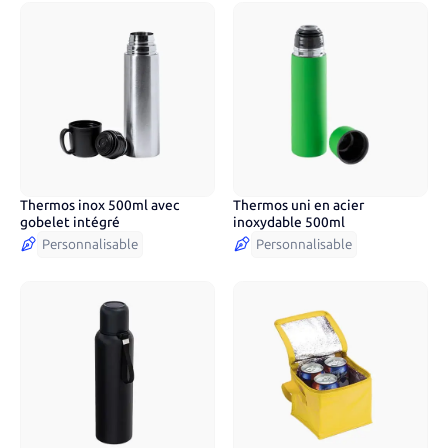
Thermos inox 500ml avec
Thermos uni en acier
6
couleurs
8
couleurs
gobelet intégré
inoxydable 500ml
Personnalisable
Personnalisable