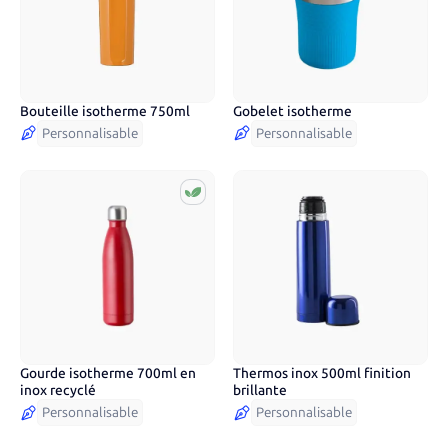
Bouteille isotherme 750ml
Gobelet isotherme
5
couleurs
16
couleurs
Personnalisable
Personnalisable
Gourde isotherme 700ml en
Thermos inox 500ml finition
4
couleurs
8
couleurs
inox recyclé
brillante
Personnalisable
Personnalisable