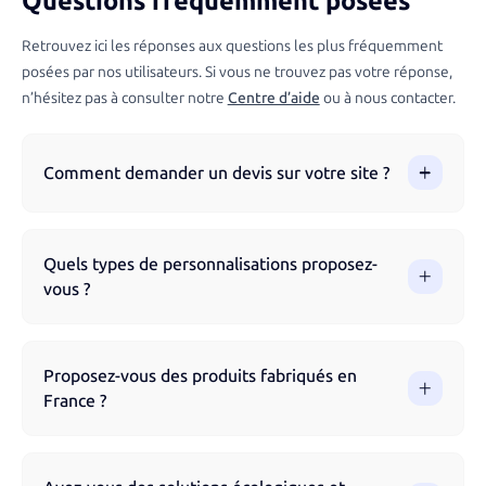
Questions fréquemment posées
Retrouvez ici les réponses aux questions les plus fréquemment
posées par nos utilisateurs. Si vous ne trouvez pas votre réponse,
n’hésitez pas à consulter notre
Centre d’aide
ou à nous contacter.
Comment demander un devis sur votre site ?
Vous pouvez demander un devis directement via notre site
en parcourant nos produits et en remplissant le formulaire.
Quels types de personnalisations proposez-
Notre équipe vous accompagne à chaque étape pour
vous ?
garantir un résultat optimal.
Nous proposons différentes techniques de marquage selon
les produits : impression numérique, sérigraphie, broderie,
Proposez-vous des produits fabriqués en
gravure laser, flocage, impression UV et tampographie.
France ?
Chaque technique est adaptée au support choisi pour un
rendu optimal et durable.
Oui, nous proposons une sélection de produits fabriqués en
France pour garantir une qualité optimale et soutenir