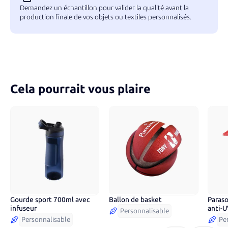
Demandez un échantillon pour valider la qualité avant la
production finale de vos objets ou textiles personnalisés.
Cela pourrait vous plaire
Gourde sport 700ml avec
Ballon de basket
Paras
2
couleurs
7
co
infuseur
anti-
Personnalisable
Personnalisable
Pe