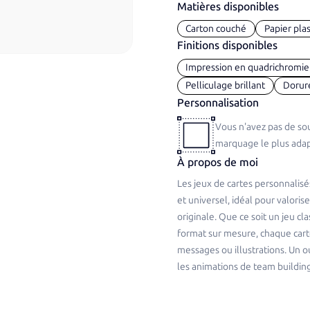
Matières disponibles
Carton couché
Papier plas
Finitions disponibles
Impression en quadrichromie
Pelliculage brillant
Dorur
Personnalisation
Vous n'avez pas de sou
marquage le plus adap
À propos de moi
Les jeux de cartes personnali
et universel, idéal pour valori
originale. Que ce soit un jeu cl
format sur mesure, chaque cart
messages ou illustrations. Un ou
les animations de team building