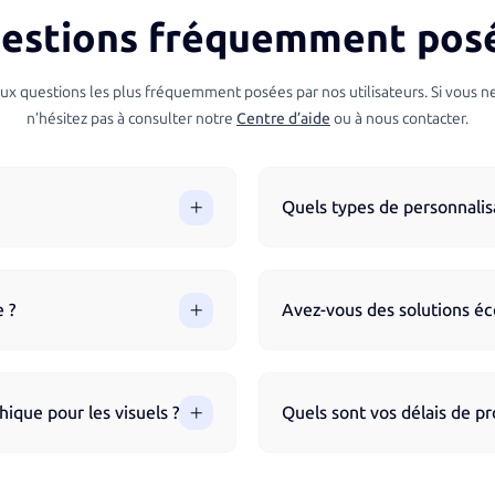
estions fréquemment pos
aux questions les plus fréquemment posées par nos utilisateurs. Si vous n
n’hésitez pas à consulter notre
Centre d’aide
ou à nous contacter.
Quels types de personnalis
ite en parcourant nos produits
Nous proposons différentes tec
ccompagne à chaque étape pour
numérique, sérigraphie, broderi
tampographie. Chaque technique
 ?
Avez-vous des solutions éc
et durable.
s en France pour garantir une
Oui, nous mettons à dispositio
icles Made in France respectent
matériaux recyclés, biodégradab
er leur traçabilité.
également des techniques d’im
ique pour les visuels ?
Quels sont vos délais de pr
votre design avant la
Les délais varient en fonction d
r vos fichiers et vous conseiller
Nous vous indiquons un délai es