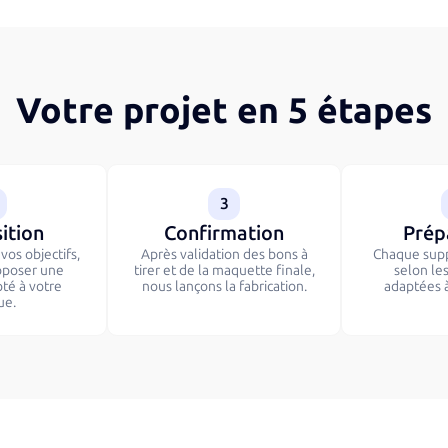
Votre projet en 5 étapes
3
ition
Confirmation
Prép
os objectifs,
Après validation des bons à
Chaque supp
oposer une
tirer et de la maquette finale,
selon le
pté à votre
nous lançons la fabrication.
adaptées à
ue.