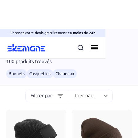
Obtenez votre
devis
gratuitement en
moins de 24h
Vêtements
Casquettes & chapeaux
100
produits trouvés
Bonnets
Casquettes
Chapeaux
Filtrer par
Trier par...