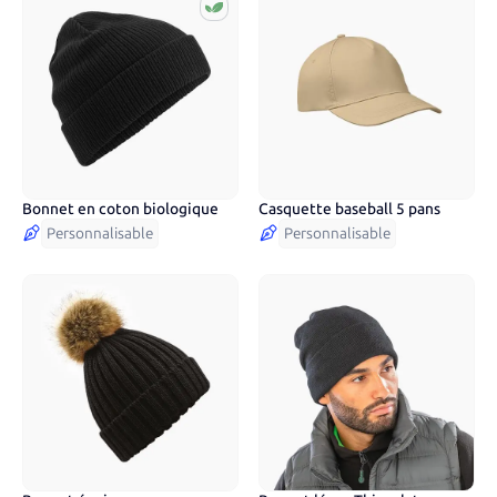
Bonnet en coton biologique
Casquette baseball 5 pans
4
couleurs
16
couleurs
Personnalisable
Personnalisable