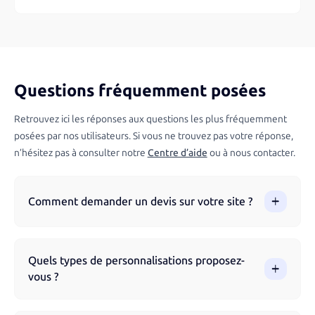
Questions fréquemment posées
Retrouvez ici les réponses aux questions les plus fréquemment
posées par nos utilisateurs. Si vous ne trouvez pas votre réponse,
n’hésitez pas à consulter notre
Centre d’aide
ou à nous contacter.
Comment demander un devis sur votre site ?
Vous pouvez demander un devis directement via notre site
en parcourant nos produits et en remplissant le formulaire.
Quels types de personnalisations proposez-
Notre équipe vous accompagne à chaque étape pour
vous ?
garantir un résultat optimal.
Nous proposons différentes techniques de marquage selon