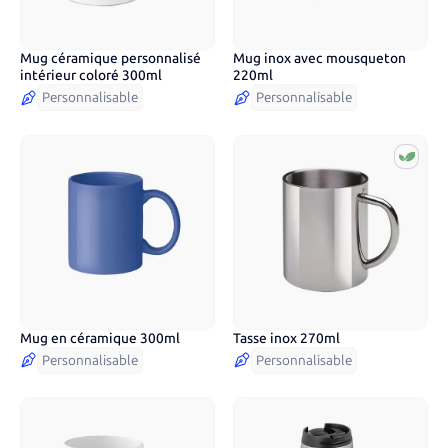
Mug céramique personnalisé
Mug inox avec mousqueton
6
couleurs
5
couleurs
intérieur coloré 300ml
220ml
Personnalisable
Personnalisable
Mug en céramique 300ml
Tasse inox 270ml
6
couleurs
Personnalisable
Personnalisable