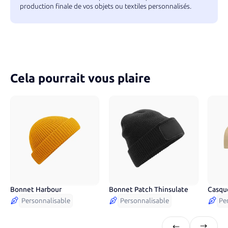
production finale de vos objets ou textiles personnalisés.
Cela pourrait vous plaire
Bonnet Harbour
Bonnet Patch Thinsulate
Casque
5
couleurs
3
couleurs
16
c
Personnalisable
Personnalisable
Pe