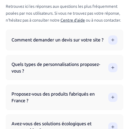
Retrouvez ici les réponses aux questions les plus fréquemment
posées par nos utilisateurs. Si vous ne trouvez pas votre réponse,
n’hésitez pas à consulter notre
Centre d’aide
ou à nous contacter.
Comment demander un devis sur votre site ?
Vous pouvez demander un devis directement via notre site
en parcourant nos produits et en remplissant le formulaire.
Quels types de personnalisations proposez-
Notre équipe vous accompagne à chaque étape pour
vous ?
garantir un résultat optimal.
Nous proposons différentes techniques de marquage selon
les produits : impression numérique, sérigraphie, broderie,
Proposez-vous des produits fabriqués en
gravure laser, flocage, impression UV et tampographie.
France ?
Chaque technique est adaptée au support choisi pour un
rendu optimal et durable.
Oui, nous proposons une sélection de produits fabriqués en
France pour garantir une qualité optimale et soutenir
Avez-vous des solutions écologiques et
l’économie locale. Nos articles Made in France respectent