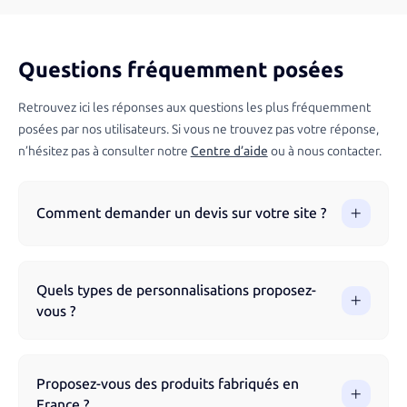
Questions fréquemment posées
Retrouvez ici les réponses aux questions les plus fréquemment
posées par nos utilisateurs. Si vous ne trouvez pas votre réponse,
n’hésitez pas à consulter notre
Centre d’aide
ou à nous contacter.
Comment demander un devis sur votre site ?
Vous pouvez demander un devis directement via notre site
en parcourant nos produits et en remplissant le formulaire.
Quels types de personnalisations proposez-
Notre équipe vous accompagne à chaque étape pour
vous ?
garantir un résultat optimal.
Nous proposons différentes techniques de marquage selon
les produits : impression numérique, sérigraphie, broderie,
Proposez-vous des produits fabriqués en
gravure laser, flocage, impression UV et tampographie.
France ?