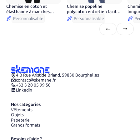
Chemise en coton et
Chemise popeline
Chemi
6
couleurs
29
couleurs
4
co
élasthanne à manches
polycoton entretien facile
longu
courtes
homme
Personnalisable
Personnalisable
Pe
4 B Rue Aristide Briand, 59830 Bourghelles
contact@skemane.fr
+33 3 20 05 99 50
Linkedin
Nos catégories
Vêtements
Objets
Papeterie
Grands formats
Besoins d'aide ?