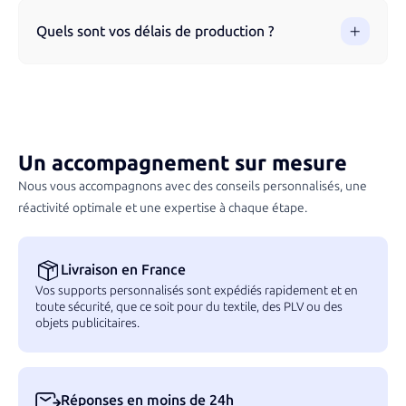
design avant la production. Nous pouvons retravailler votre
Quels sont vos délais de production ?
logo, ajuster vos fichiers et vous conseiller sur la meilleure
personnalisation possible.
Les délais varient en fonction des produits et de la
complexité de la personnalisation. Nous vous indiquons un
délai estimatif lors de la validation de votre commande afin
d’assurer une livraison conforme à vos attentes.
Un accompagnement sur mesure
Nous vous accompagnons avec des conseils personnalisés, une
réactivité optimale et une expertise à chaque étape.
Livraison en France
Vos supports personnalisés sont expédiés rapidement et en
toute sécurité, que ce soit pour du textile, des PLV ou des
objets publicitaires.
Réponses en moins de 24h