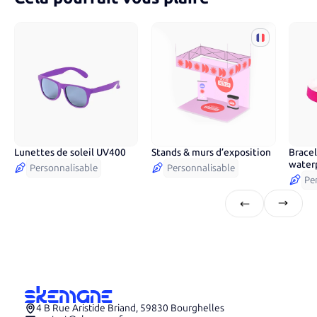
Lunettes de soleil UV400
Stands & murs d’exposition
Bracel
7
couleurs
12
c
water
Personnalisable
Personnalisable
Pe
4 B Rue Aristide Briand, 59830 Bourghelles