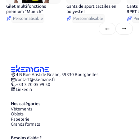
Gilet multifonctions
Gants de sport tactiles en
Gants 
3
co
premium "Munich"
polyester
RPET 
Personnalisable
Personnalisable
Pe
4 B Rue Aristide Briand, 59830 Bourghelles
contact@skemane.fr
+33 3 20 05 99 50
Linkedin
Nos catégories
Vêtements
Objets
Papeterie
Grands formats
Besoins d'aide ?