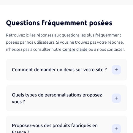
Questions fréquemment posées
Retrouvez ici les réponses aux questions les plus fréquemment
posées par nos utilisateurs. Si vous ne trouvez pas votre réponse,
n’hésitez pas à consulter notre
Centre d’aide
ou à nous contacter.
Comment demander un devis sur votre site ?
Vous pouvez demander un devis directement via notre site
en parcourant nos produits et en remplissant le formulaire.
Quels types de personnalisations proposez-
Notre équipe vous accompagne à chaque étape pour
vous ?
garantir un résultat optimal.
Nous proposons différentes techniques de marquage selon
les produits : impression numérique, sérigraphie, broderie,
Proposez-vous des produits fabriqués en
gravure laser, flocage, impression UV et tampographie.
France ?