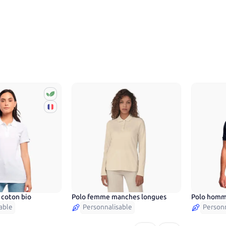
 coton bio
Polo femme manches longues
Polo homm
15
couleurs
10
coule
able
Personnalisable
Personn