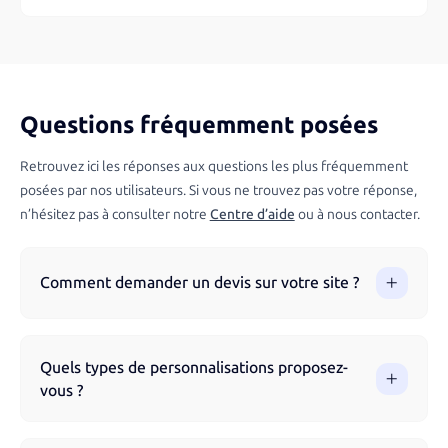
Questions fréquemment posées
Retrouvez ici les réponses aux questions les plus fréquemment
posées par nos utilisateurs. Si vous ne trouvez pas votre réponse,
n’hésitez pas à consulter notre
Centre d’aide
ou à nous contacter.
Comment demander un devis sur votre site ?
Vous pouvez demander un devis directement via notre site
en parcourant nos produits et en remplissant le formulaire.
Quels types de personnalisations proposez-
Notre équipe vous accompagne à chaque étape pour
vous ?
garantir un résultat optimal.
Nous proposons différentes techniques de marquage selon