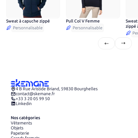
Sweat à capuche zippé
Pull Col V Femme
Sweat-
11
couleurs
11
couleurs
12
c
zippé
Personnalisable
Personnalisable
Pe
4 B Rue Aristide Briand, 59830 Bourghelles
contact@skemane.fr
+33 3 20 05 99 50
Linkedin
Nos catégories
Vêtements
Objets
Papeterie