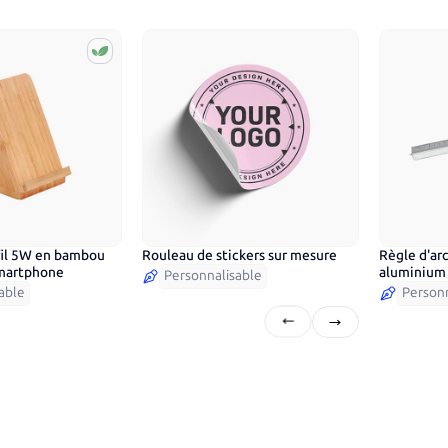
fil 5W en bambou
Rouleau de stickers sur mesure
Règle d'arc
smartphone
aluminium
Personnalisable
able
Personn