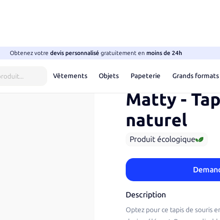
Obtenez votre
devis
personnalisé
gratuitement en
moins de 24h
 souris
Tapis de souris en liège naturel
Vêtements
Objets
Papeterie
Grands formats
MO6344-13
Matty
-
Tap
naturel
Produit écologique
Demande
Description
Optez pour ce tapis de souris en