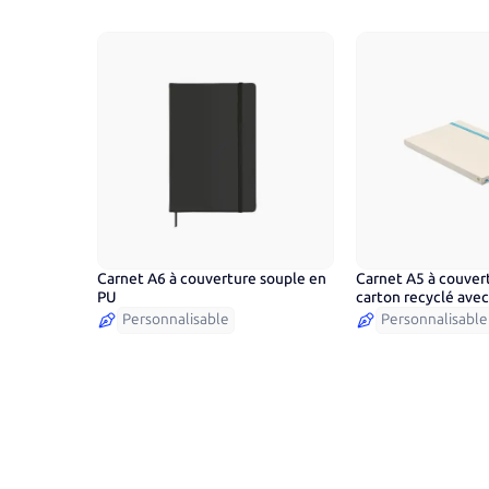
Carnet A6 à couverture souple en
Carnet A5 à couvert
8
couleurs
5
couleurs
PU
carton recyclé ave
lignées
Personnalisable
Personnalisable