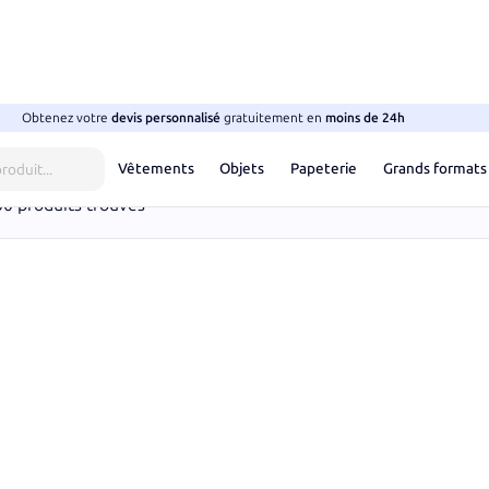
Obtenez votre
devis
personnalisé
gratuitement en
moins de 24h
tems publicitaires
Vêtements
Objets
Papeterie
Grands formats
00
produits trouvés