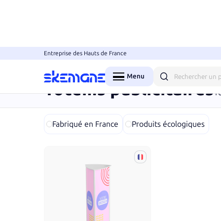
Entreprise des Hauts de France
Accueil
Grands formats
Signalétique & PLV
To
Menu
Fermer
Totems publicitaires
1
Fabriqué en France
Produits écologiques