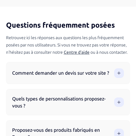
Questions fréquemment posées
Retrouvez ici les réponses aux questions les plus fréquemment
posées par nos utilisateurs. Si vous ne trouvez pas votre réponse,
n’hésitez pas à consulter notre
Centre d’aide
ou à nous contacter.
Comment demander un devis sur votre site ?
Vous pouvez demander un devis directement via notre site
en parcourant nos produits et en remplissant le formulaire.
Quels types de personnalisations proposez-
Notre équipe vous accompagne à chaque étape pour
vous ?
garantir un résultat optimal.
Nous proposons différentes techniques de marquage selon
les produits : impression numérique, sérigraphie, broderie,
Proposez-vous des produits fabriqués en
gravure laser, flocage, impression UV et tampographie.