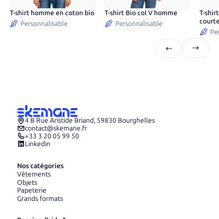
T-shirt homme en coton bio
T-shirt Bio col V homme
T-shir
10
couleurs
13
couleurs
6
co
court
Personnalisable
Personnalisable
Pe
4 B Rue Aristide Briand, 59830 Bourghelles
contact@skemane.fr
+33 3 20 05 99 50
Linkedin
Nos catégories
Vêtements
Objets
Papeterie
Grands formats