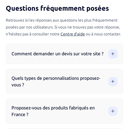
Questions fréquemment posées
Retrouvez ici les réponses aux questions les plus fréquemment
posées par nos utilisateurs. Si vous ne trouvez pas votre réponse,
n’hésitez pas à consulter notre
Centre d’aide
ou à nous contacter.
Comment demander un devis sur votre site ?
Vous pouvez demander un devis directement via notre site
en parcourant nos produits et en remplissant le formulaire.
Quels types de personnalisations proposez-
Notre équipe vous accompagne à chaque étape pour
vous ?
garantir un résultat optimal.
Nous proposons différentes techniques de marquage selon
les produits : impression numérique, sérigraphie, broderie,
Proposez-vous des produits fabriqués en
gravure laser, flocage, impression UV et tampographie.
France ?
Chaque technique est adaptée au support choisi pour un
rendu optimal et durable.
Oui, nous proposons une sélection de produits fabriqués en