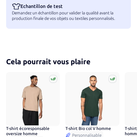
Echantillon de test
Demandez un échantillon pour valider la qualité avant la
production finale de vos objets ou textiles personnalisés.
Cela pourrait vous plaire
T-shirt écoresponsable
T-shirt Bio col V homme
T-shir
10
couleurs
13
couleurs
8
co
oversize homme
homm
Personnalisable