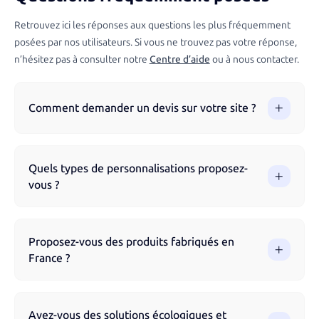
Retrouvez ici les réponses aux questions les plus fréquemment
posées par nos utilisateurs. Si vous ne trouvez pas votre réponse,
n’hésitez pas à consulter notre
Centre d’aide
ou à nous contacter.
Comment demander un devis sur votre site ?
Vous pouvez demander un devis directement via notre site
en parcourant nos produits et en remplissant le formulaire.
Quels types de personnalisations proposez-
Notre équipe vous accompagne à chaque étape pour
vous ?
garantir un résultat optimal.
Nous proposons différentes techniques de marquage selon
les produits : impression numérique, sérigraphie, broderie,
Proposez-vous des produits fabriqués en
gravure laser, flocage, impression UV et tampographie.
France ?
Chaque technique est adaptée au support choisi pour un
rendu optimal et durable.
Oui, nous proposons une sélection de produits fabriqués en
France pour garantir une qualité optimale et soutenir
Avez-vous des solutions écologiques et